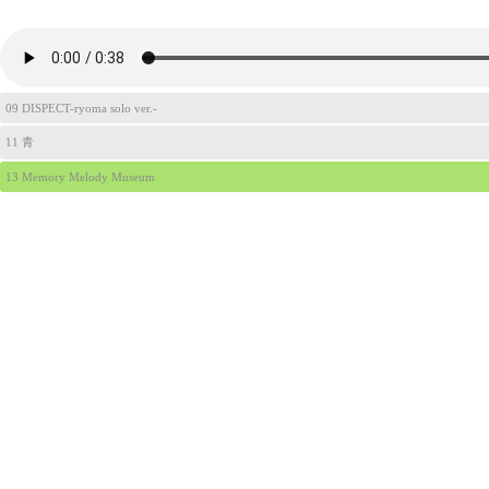
09 DISPECT-ryoma solo ver.-
11 青
13 Memory Melody Museum