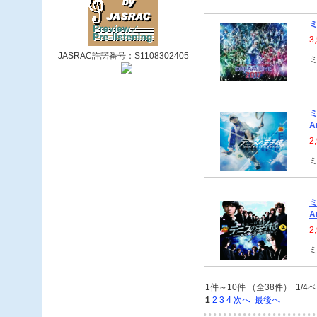
ミ
3
JASRAC許諾番号：S1108302405
ミ
ミ
A
2
ミ
ミ
A
2
ミ
1件～10件 （全38件） 1/4
1
2
3
4
次へ
最後へ