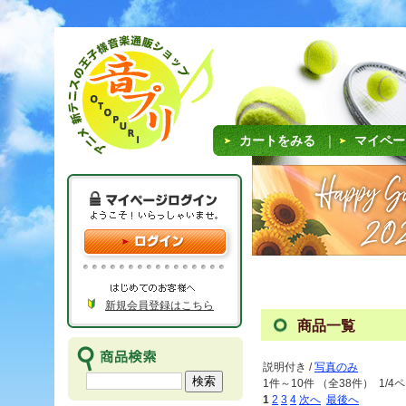
カートをみる
｜
マイペー
新規会員登録はこちら
商品一覧
説明付き /
写真のみ
1件～10件 （全38件） 1/4
1
2
3
4
次へ
最後へ