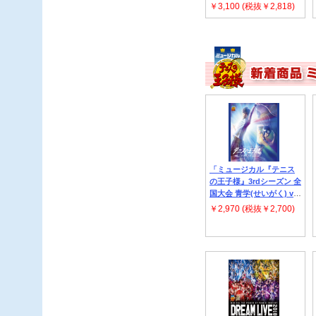
￥3,100 (税抜￥2,818)
テニプリ“D”オールスター
ズ
「ミュージカル『テニス
の王子様』3rdシーズン 全
国大会 青学(せいがく) vs
立海 後編」 V.A.
￥2,970 (税抜￥2,700)