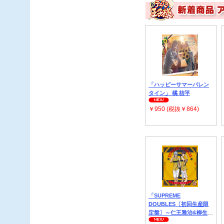
「ハッピーサマーバレン
タイン」 橘 桔平
￥950 (税抜￥864)
「SUPREME
DOUBLES〔初回生産限
定盤〕～仁王雅治&柳生比
呂士 ジャケット仕様～」