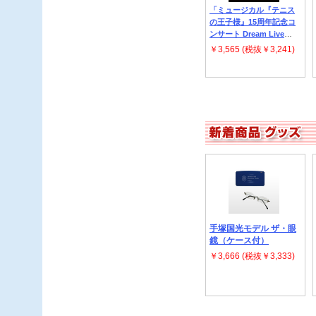
「ミュージカル『テニス
の王子様』15周年記念コ
ンサート Dream Live
2018」 V.A.
￥3,565 (税抜￥3,241)
手塚国光モデル ザ・眼
鏡（ケース付）
￥3,666 (税抜￥3,333)