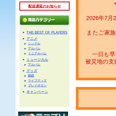
配送遅延のお知らせ
2026年
またご家族
THE BEST OF PLAYERS
アニメ
シングル
アルバム
一日も早
ミニアルバム
ミュージカル
被災地の支
アルバム
グッズ
眼鏡
ライブグッズ
プレイボタン
キャンペーン