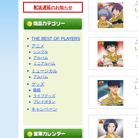
「
配送遅延のお知らせ
1
「
THE BEST OF PLAYERS
「
アニメ
1
シングル
「
アルバム
ミニアルバム
ミュージカル
アルバム
「
グッズ
1
眼鏡
ライブグッズ
「
プレイボタン
キャンペーン
「
1
「