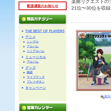
楽曲リクエストの
配送遅延のお知らせ
21位〜30位を収
THE BEST OF PLAYERS
アニメ
シングル
アルバム
ミニアルバム
ミュージカル
アルバム
グッズ
眼鏡
ライブグッズ
プレイボタン
キャンペーン
拡大