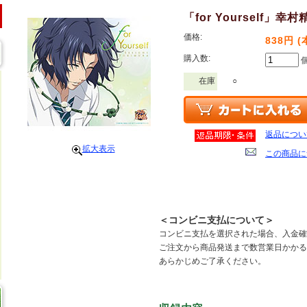
「for Yourself」幸村
価格:
838円 
購入数:
在庫
○
返品につい
拡大表示
この商品に
＜コンビニ支払について＞
コンビニ支払を選択された場合、入金確
ご注文から商品発送まで数営業日かかる
あらかじめご了承ください。