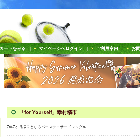
カートをみる
｜
マイページへログイン
｜
ご利用案内
｜
お
「for Yourself」幸村精市
7年7ヶ月振りとなるバースデイサードシングル！