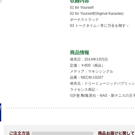
収録内容
01 for Yourself
02 for Yourself(Original Karaoke)
ボーナストラック
03 トークタイム～常に万全を期す～
商品情報
発売日：2014年3月5日
定価：￥800（税込）
メディア：マキシシングル
品番：NECM-10207
発売元：ドリーミュージックパブリッシ
ライセンス表記：
©許斐 剛/集英社・NAS・新テニスの