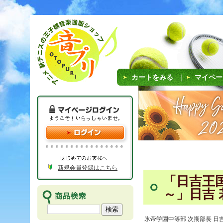
カートをみる
｜
マイペー
新規会員登録はこちら
「日吉王
～」日吉 
氷帝学園中等部 次期部長 日吉