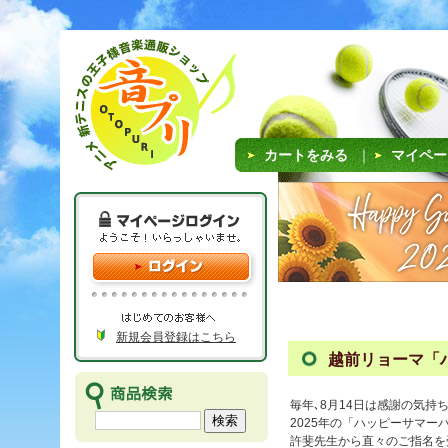
カートをみる
｜
マイペー
新規会員登録はこちら
越前リョーマ「
毎年､8月14日は感謝の気持
2025年の「ハッピーサマー
許斐先生から直々のご指名を受