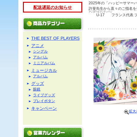
2025年の「ハッピーサマー
配送遅延のお知らせ
許斐先生から直々のご指名を受
アンダーセブンティーン
U-17
フランス代表 
THE BEST OF PLAYERS
アニメ
シングル
アルバム
ミニアルバム
ミュージカル
アルバム
グッズ
眼鏡
ライブグッズ
プレイボタン
キャンペーン
拡大