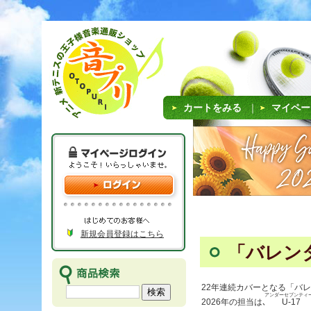
カートをみる
｜
マイペー
新規会員登録はこちら
「バレン
22年連続カバーとなる「バ
アンダーセブンティ
2026年の担当は､
U-17