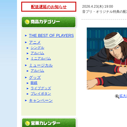
配送遅延のお知らせ
2026.4.23(木) 19:00
音プリ・オリジナル特典の配
THE BEST OF PLAYERS
アニメ
シングル
アルバム
ミニアルバム
ミュージカル
アルバム
グッズ
眼鏡
ライブグッズ
プレイボタン
拡大
キャンペーン