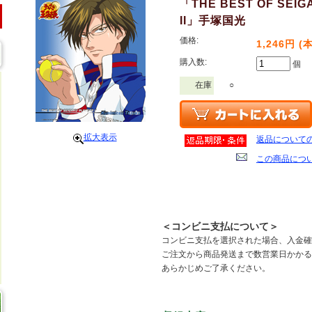
「THE BEST OF SEIG
II」手塚国光
価格:
1,246円 (
購入数:
個
在庫
○
拡大表示
返品について
この商品につ
＜コンビニ支払について＞
コンビニ支払を選択された場合、入金確
ご注文から商品発送まで数営業日かかる
あらかじめご了承ください。