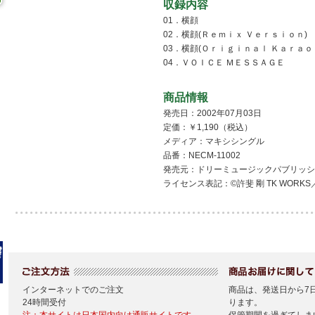
収録内容
01．横顔
02．横顔(Ｒｅｍｉｘ Ｖｅｒｓｉｏｎ)
03．横顔(Ｏｒｉｇｉｎａｌ Ｋａｒａｏ
04．ＶＯＩＣＥ ＭＥＳＳＡＧＥ
商品情報
発売日：2002年07月03日
定価：￥1,190（税込）
メディア：マキシシングル
品番：NECM-11002
発売元：ドリーミュージックパブリッシ
ライセンス表記：©許斐 剛 TK WORK