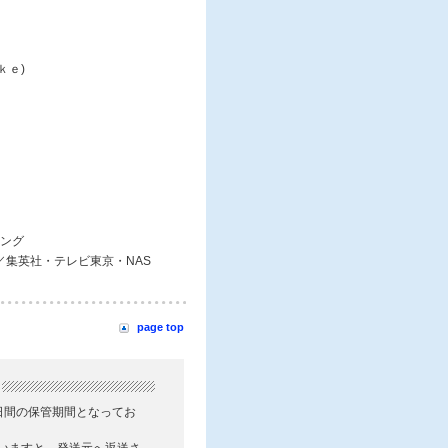
ｋｅ)
ング
S／集英社・テレビ東京・NAS
page top