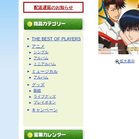
配送遅延のお知らせ
THE BEST OF PLAYERS
アニメ
シングル
アルバム
拡大表示
ミニアルバム
ミュージカル
アルバム
グッズ
眼鏡
ライブグッズ
プレイボタン
キャンペーン