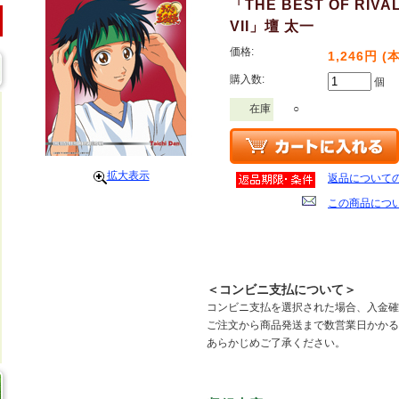
「THE BEST OF RIVA
VII」壇 太一
価格:
1,246円 (
購入数:
個
在庫
○
拡大表示
返品について
この商品につ
＜コンビニ支払について＞
コンビニ支払を選択された場合、入金確
ご注文から商品発送まで数営業日かかる
あらかじめご了承ください。