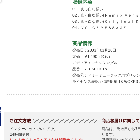
収録内容
01．真っ白な誓い
02．真っ白な誓い(Ｒｅｍｉｘ Ｖｅｒｓ
03．真っ白な誓い(Ｏｒｉｇｉｎａｌ Ｋ
04．ＶＯＩＣＥ ＭＥＳＳＡＧＥ
商品情報
発売日：2003年03月26日
定価：￥1,190（税込）
メディア：マキシシングル
品番：NECM-11016
発売元：ドリーミュージックパブリッシ
ライセンス表記：©許斐 剛 TK WORK