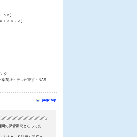
ｉｏｎ)
ａｒａｏｋｅ)
ング
S／集英社・テレビ東京・NAS
page top