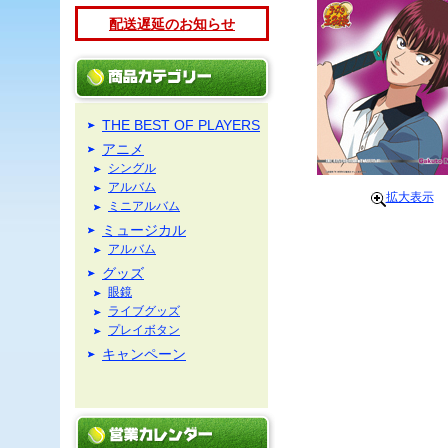
配送遅延のお知らせ
THE BEST OF PLAYERS
アニメ
シングル
アルバム
拡大表示
ミニアルバム
ミュージカル
アルバム
グッズ
眼鏡
ライブグッズ
プレイボタン
キャンペーン