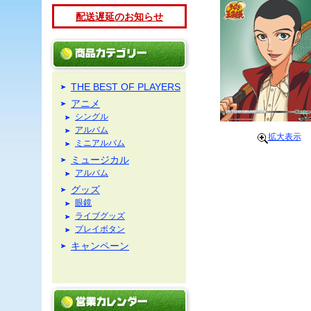
配送遅延のお知らせ
THE BEST OF PLAYERS
アニメ
シングル
アルバム
拡大表示
ミニアルバム
ミュージカル
アルバム
グッズ
眼鏡
ライブグッズ
プレイボタン
キャンペーン