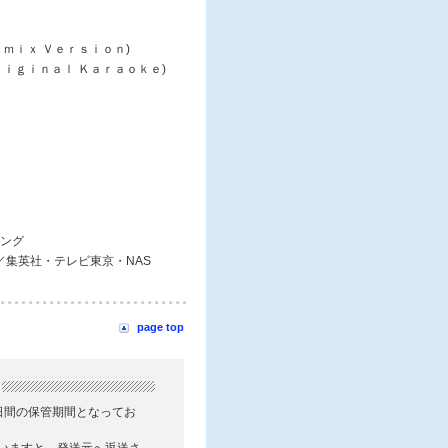
ｅｍｉｘ Ｖｅｒｓｉｏｎ)
Ｏｒｉｇｉｎａｌ Ｋａｒａｏｋｅ)
ング
S／集英社・テレビ東京・NAS
page top