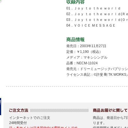
収録内容
01．Ｊｏｙ ｔｏ ｔｈｅ ｗｏｒｌｄ
02．Ｊｏｙ ｔｏ ｔｈｅ ｗｏｒｌｄ(Ｒ
03．Ｊｏｙ ｔｏ ｔｈｅ ｗｏｒｌｄ(
04．ＶＯＩＣＥ ＭＥＳＳＡＧＥ
商品情報
発売日：2003年11月27日
定価：￥1,190（税込）
メディア：マキシシングル
品番：NECM-11024
発売元：ドリーミュージックパブリッシ
ライセンス表記：©許斐 剛 TK WORK