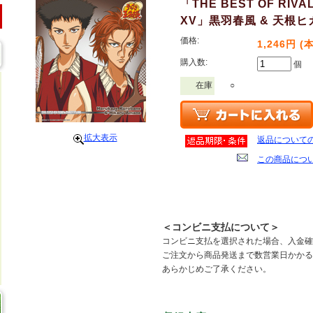
「THE BEST OF RIVA
XV」黒羽春風 & 天根ヒ
価格:
1,246円 (
購入数:
個
在庫
○
拡大表示
返品について
この商品につ
＜コンビニ支払について＞
コンビニ支払を選択された場合、入金確
ご注文から商品発送まで数営業日かかる
あらかじめご了承ください。