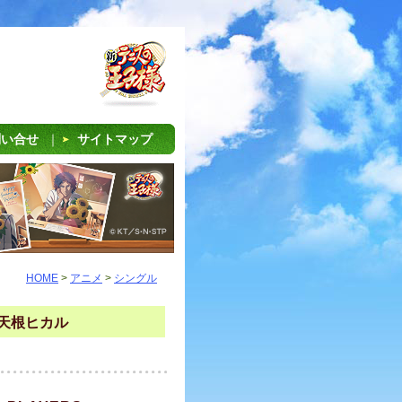
問い合せ
｜
サイトマップ
HOME
>
アニメ
>
シングル
& 天根ヒカル