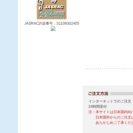
JASRAC許諾番号：S1108302405