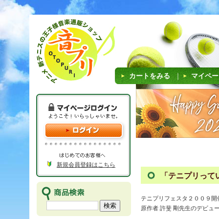
カートをみる
｜
マイペー
新規会員登録はこちら
「テニプリっていい
テニプリフェスタ２００９開催
原作者 許斐 剛先生のデビ