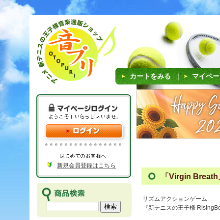
カートをみる
｜
マイペー
新規会員登録はこちら
「Virgin Bre
リズムアクションゲーム
『新テニスの王子様 RisingB